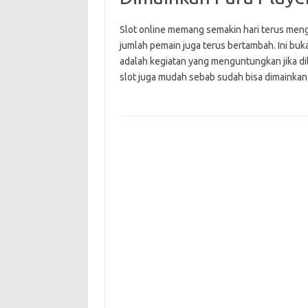
Slot online memang semakin hari terus men
jumlah pemain juga terus bertambah. Ini buk
adalah kegiatan yang menguntungkan jika d
slot juga mudah sebab sudah bisa dimainkan