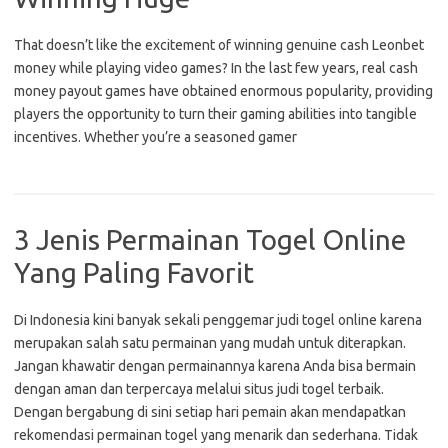
That doesn’t like the excitement of winning genuine cash Leonbet
money while playing video games? In the last few years, real cash
money payout games have obtained enormous popularity, providing
players the opportunity to turn their gaming abilities into tangible
incentives. Whether you’re a seasoned gamer
3 Jenis Permainan Togel Online
Yang Paling Favorit
Di Indonesia kini banyak sekali penggemar judi togel online karena
merupakan salah satu permainan yang mudah untuk diterapkan.
Jangan khawatir dengan permainannya karena Anda bisa bermain
dengan aman dan terpercaya melalui situs judi togel terbaik.
Dengan bergabung di sini setiap hari pemain akan mendapatkan
rekomendasi permainan togel yang menarik dan sederhana. Tidak