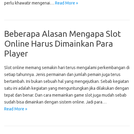
perlu khawatir mengenai…
Read More »
Beberapa Alasan Mengapa Slot
Online Harus Dimainkan Para
Player
Slot online memang semakin hari terus mengalami perkembangan di
setiap tahunnya. Jenis permainan dan jumlah pemain juga terus
bertambah. Ini bukan sebuah hal yang mengejutkan. Sebab kegiatan
satu ini adalah kegiatan yang menguntungkan jika dilakukan dengan
tepat dan benar. Dan cara memainkan game slot juga mudah sebab
sudah bisa dimainkan dengan sistem online. Jadi para…
Read More »