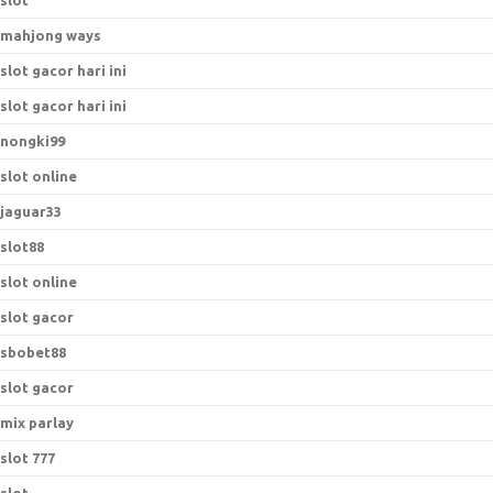
slot
mahjong ways
slot gacor hari ini
slot gacor hari ini
nongki99
slot online
jaguar33
slot88
slot online
slot gacor
sbobet88
slot gacor
mix parlay
slot 777