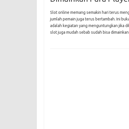
Slot online memang semakin hari terus men
jumlah pemain juga terus bertambah. Ini buk
adalah kegiatan yang menguntungkan jika d
slot juga mudah sebab sudah bisa dimainkan