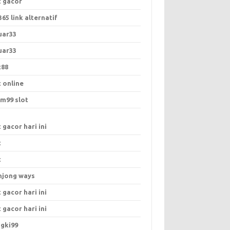
t gacor
365 link alternatif
uar33
uar33
t88
t online
m99 slot
t gacor hari ini
t
t
jong ways
t gacor hari ini
t gacor hari ini
gki99