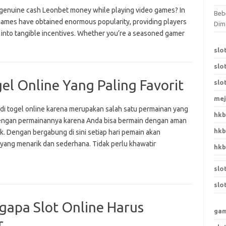
o
g genuine cash Leonbet money while playing video games? In
r
Beb
games have obtained enormous popularity, providing players
Dim
:
es into tangible incentives. Whether you’re a seasoned gamer
slo
slo
el Online Yang Paling Favorit
slo
mej
udi togel online karena merupakan salah satu permainan yang
hk
dengan permainannya karena Anda bisa bermain dengan aman
hk
aik. Dengan bergabung di sini setiap hari pemain akan
ang menarik dan sederhana. Tidak perlu khawatir
hk
slo
slo
apa Slot Online Harus
gam
r