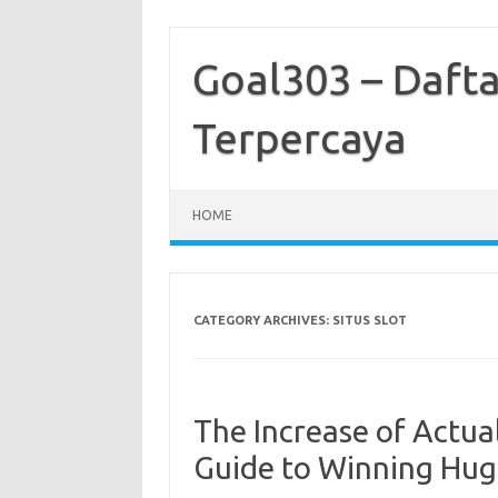
Skip
to
content
Goal303 – Dafta
Terpercaya
HOME
CATEGORY ARCHIVES:
SITUS SLOT
The Increase of Actu
Guide to Winning Hu