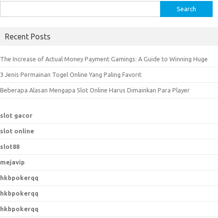
S
e
a
Recent Posts
r
c
The Increase of Actual Money Payment Gamings: A Guide to Winning Huge
h
3 Jenis Permainan Togel Online Yang Paling Favorit
f
o
Beberapa Alasan Mengapa Slot Online Harus Dimainkan Para Player
r
:
slot gacor
slot online
slot88
mejavip
hkbpokerqq
hkbpokerqq
hkbpokerqq