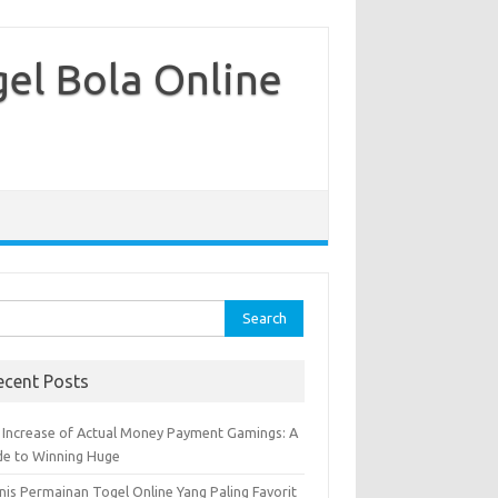
gel Bola Online
ecent Posts
 Increase of Actual Money Payment Gamings: A
de to Winning Huge
nis Permainan Togel Online Yang Paling Favorit