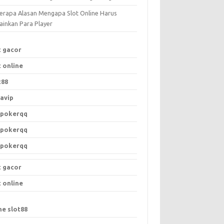
erapa Alasan Mengapa Slot Online Harus
ainkan Para Player
t gacor
t online
t88
avip
bpokerqq
bpokerqq
bpokerqq
t gacor
t online
e slot88