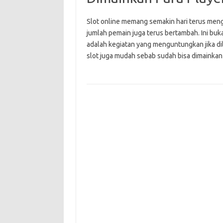
Slot online memang semakin hari terus men
jumlah pemain juga terus bertambah. Ini buk
adalah kegiatan yang menguntungkan jika d
slot juga mudah sebab sudah bisa dimainkan