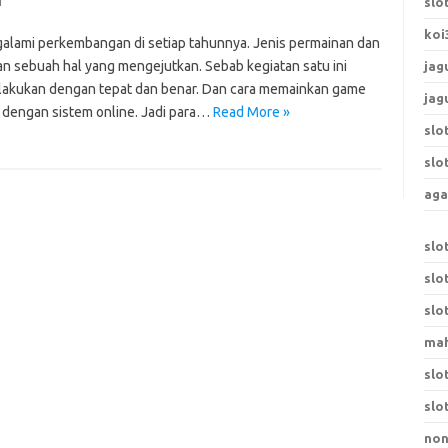
slo
koi
galami perkembangan di setiap tahunnya. Jenis permainan dan
an sebuah hal yang mengejutkan. Sebab kegiatan satu ini
jag
ilakukan dengan tepat dan benar. Dan cara memainkan game
jag
 dengan sistem online. Jadi para…
Read More »
slo
slo
aga
slo
slo
slo
mah
slo
slo
non