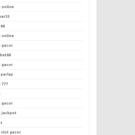
t online
uar33
t88
t online
t gacor
bet88
t gacor
 parlay
t 777
t
t gacor
t jackpot
us
k slot gacor