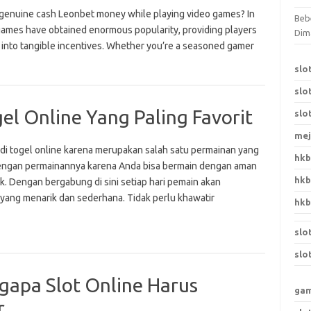
o
g genuine cash Leonbet money while playing video games? In
r
Beb
games have obtained enormous popularity, providing players
Dim
:
es into tangible incentives. Whether you’re a seasoned gamer
slo
slo
el Online Yang Paling Favorit
slo
mej
udi togel online karena merupakan salah satu permainan yang
hk
dengan permainannya karena Anda bisa bermain dengan aman
hk
aik. Dengan bergabung di sini setiap hari pemain akan
ang menarik dan sederhana. Tidak perlu khawatir
hk
slo
slo
apa Slot Online Harus
gam
r