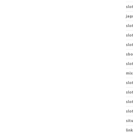
slo
jag
slo
slo
slo
sbo
slo
mix
slo
slo
slo
slo
sit
lin