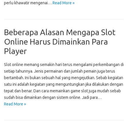
perlu khawatir mengenai…
Read More »
Beberapa Alasan Mengapa Slot
Online Harus Dimainkan Para
Player
Slot online memang semakin hari terus mengalami perkembangan di
setiap tahunnya. Jenis permainan dan jumlah pemain juga terus
bertambah. Ini bukan sebuah hal yang mengejutkan. Sebab kegiatan
satu ini adalah kegiatan yang menguntungkan jika dilakukan dengan
tepat dan benar. Dan cara memainkan game slot juga mudah sebab
sudah bisa dimainkan dengan sistem online. Jadi para…
Read More »