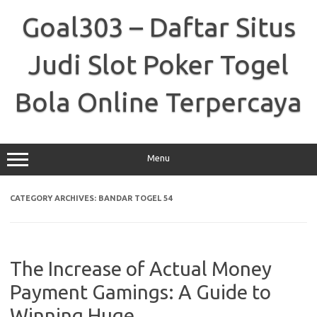
Skip
to
Goal303 – Daftar Situs
content
Judi Slot Poker Togel
Bola Online Terpercaya
Menu
CATEGORY ARCHIVES:
BANDAR TOGEL 54
The Increase of Actual Money
Payment Gamings: A Guide to
Winning Huge