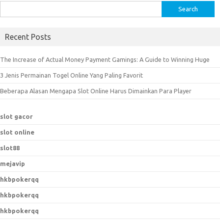
S
e
a
Recent Posts
r
c
The Increase of Actual Money Payment Gamings: A Guide to Winning Huge
h
3 Jenis Permainan Togel Online Yang Paling Favorit
f
o
Beberapa Alasan Mengapa Slot Online Harus Dimainkan Para Player
r
:
slot gacor
slot online
slot88
mejavip
hkbpokerqq
hkbpokerqq
hkbpokerqq