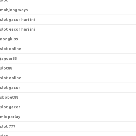
slot
mahjong ways
slot gacor hari ini
slot gacor hari ini
nongki99
slot online
jaguar33
slot88
slot online
slot gacor
sbobet88
slot gacor
mix parlay
slot 777