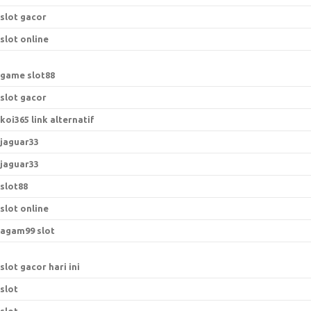
slot gacor
slot online
game slot88
slot gacor
koi365 link alternatif
jaguar33
jaguar33
slot88
slot online
agam99 slot
slot gacor hari ini
slot