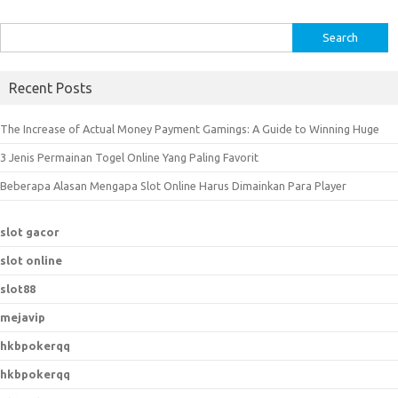
S
e
a
Recent Posts
r
c
The Increase of Actual Money Payment Gamings: A Guide to Winning Huge
h
3 Jenis Permainan Togel Online Yang Paling Favorit
f
o
Beberapa Alasan Mengapa Slot Online Harus Dimainkan Para Player
r
:
slot gacor
slot online
slot88
mejavip
hkbpokerqq
hkbpokerqq