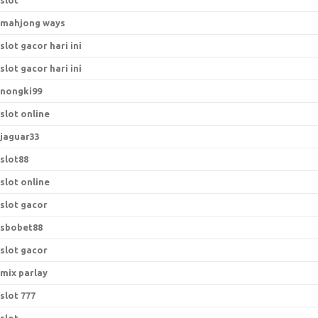
slot
mahjong ways
slot gacor hari ini
slot gacor hari ini
nongki99
slot online
jaguar33
slot88
slot online
slot gacor
sbobet88
slot gacor
mix parlay
slot 777