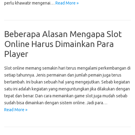
perlu khawatir mengenai…
Read More »
Beberapa Alasan Mengapa Slot
Online Harus Dimainkan Para
Player
Slot online memang semakin hari terus mengalami perkembangan di
setiap tahunnya. Jenis permainan dan jumlah pemain juga terus
bertambah. Ini bukan sebuah hal yang mengejutkan. Sebab kegiatan
satu ini adalah kegiatan yang menguntungkan jika dilakukan dengan
tepat dan benar. Dan cara memainkan game slot juga mudah sebab
sudah bisa dimainkan dengan sistem online. Jadi para…
Read More »