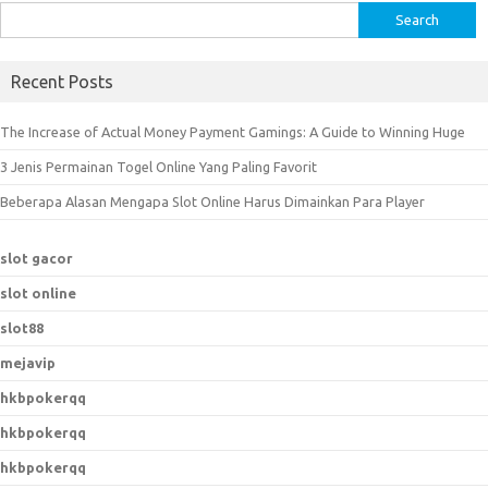
S
e
a
Recent Posts
r
c
The Increase of Actual Money Payment Gamings: A Guide to Winning Huge
h
3 Jenis Permainan Togel Online Yang Paling Favorit
f
o
Beberapa Alasan Mengapa Slot Online Harus Dimainkan Para Player
r
:
slot gacor
slot online
slot88
mejavip
hkbpokerqq
hkbpokerqq
hkbpokerqq