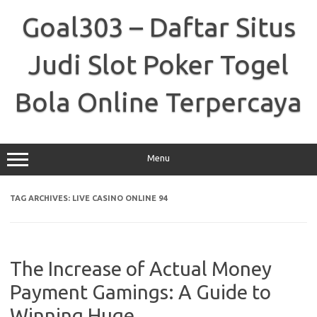
Skip
to
Goal303 – Daftar Situs
content
Judi Slot Poker Togel
Bola Online Terpercaya
Menu
TAG ARCHIVES:
LIVE CASINO ONLINE 94
The Increase of Actual Money
Payment Gamings: A Guide to
Winning Huge