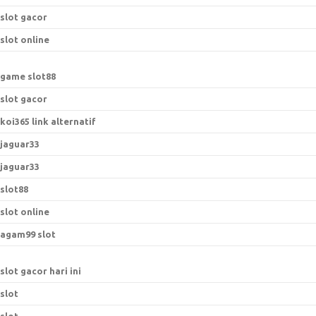
slot gacor
slot online
game slot88
slot gacor
koi365 link alternatif
jaguar33
jaguar33
slot88
slot online
agam99 slot
slot gacor hari ini
slot