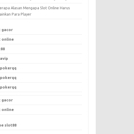
erapa Alasan Mengapa Slot Online Harus
ainkan Para Player
t gacor
t online
t88
avip
bpokerqq
bpokerqq
bpokerqq
t gacor
t online
e slot88