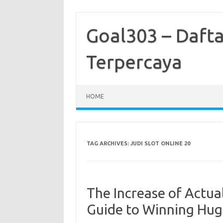
Skip
to
content
Goal303 – Dafta
Terpercaya
HOME
TAG ARCHIVES:
JUDI SLOT ONLINE 20
The Increase of Actu
Guide to Winning Hu