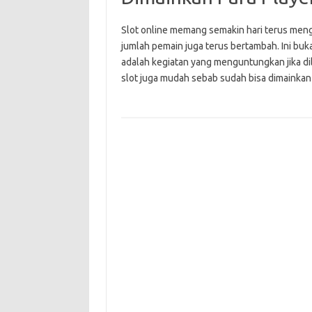
Slot online memang semakin hari terus men
jumlah pemain juga terus bertambah. Ini buk
adalah kegiatan yang menguntungkan jika d
slot juga mudah sebab sudah bisa dimainkan