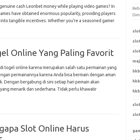
o
g genuine cash Leonbet money while playing video games? In
r
Beb
games have obtained enormous popularity, providing players
Dim
:
es into tangible incentives. Whether you’re a seasoned gamer
slo
slo
el Online Yang Paling Favorit
slo
mej
udi togel online karena merupakan salah satu permainan yang
hk
dengan permainannya karena Anda bisa bermain dengan aman
hk
aik. Dengan bergabung di sini setiap hari pemain akan
ang menarik dan sederhana. Tidak perlu khawatir
hk
slo
slo
apa Slot Online Harus
gam
r