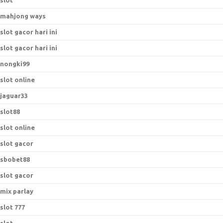
slot
mahjong ways
slot gacor hari ini
slot gacor hari ini
nongki99
slot online
jaguar33
slot88
slot online
slot gacor
sbobet88
slot gacor
mix parlay
slot 777