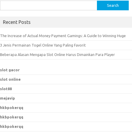
S
e
a
Recent Posts
r
c
The Increase of Actual Money Payment Gamings: A Guide to Winning Huge
h
3 Jenis Permainan Togel Online Yang Paling Favorit
f
o
Beberapa Alasan Mengapa Slot Online Harus Dimainkan Para Player
r
:
slot gacor
slot online
slot88
mejavip
hkbpokerqq
hkbpokerqq
hkbpokerqq