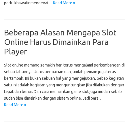
perlu khawatir mengenai…
Read More »
Beberapa Alasan Mengapa Slot
Online Harus Dimainkan Para
Player
Slot online memang semakin hari terus mengalami perkembangan di
setiap tahunnya. Jenis permainan dan jumlah pemain juga terus
bertambah. Ini bukan sebuah hal yang mengejutkan. Sebab kegiatan
satu ini adalah kegiatan yang menguntungkan jika dilakukan dengan
tepat dan benar. Dan cara memainkan game slot juga mudah sebab
sudah bisa dimainkan dengan sistem online. Jadi para…
Read More »