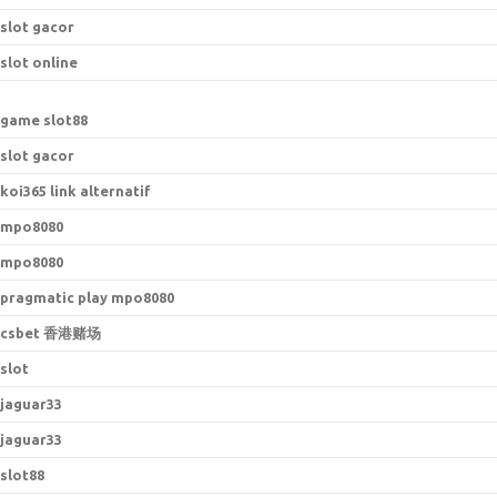
slot gacor
slot online
game slot88
slot gacor
koi365 link alternatif
mpo8080
mpo8080
pragmatic play mpo8080
csbet 香港赌场
slot
jaguar33
jaguar33
slot88