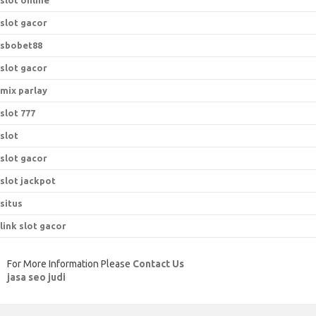
slot online
slot gacor
sbobet88
slot gacor
mix parlay
slot 777
slot
slot gacor
slot jackpot
situs
link slot gacor
For More Information Please
Contact Us
jasa seo judi