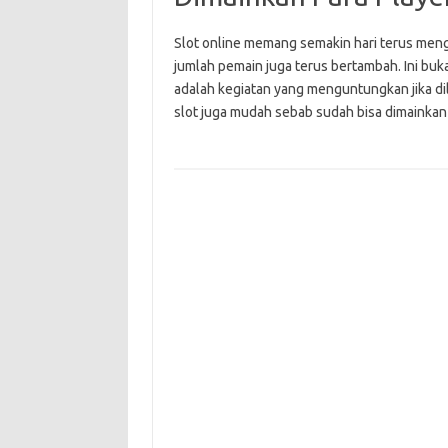
Slot online memang semakin hari terus men
jumlah pemain juga terus bertambah. Ini buk
adalah kegiatan yang menguntungkan jika d
slot juga mudah sebab sudah bisa dimainkan