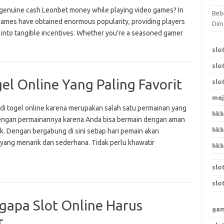
o
g genuine cash Leonbet money while playing video games? In
r
Beb
games have obtained enormous popularity, providing players
Dim
:
es into tangible incentives. Whether you’re a seasoned gamer
slo
slo
el Online Yang Paling Favorit
slo
mej
udi togel online karena merupakan salah satu permainan yang
hk
dengan permainannya karena Anda bisa bermain dengan aman
hk
aik. Dengan bergabung di sini setiap hari pemain akan
ang menarik dan sederhana. Tidak perlu khawatir
hk
slo
slo
apa Slot Online Harus
gam
r