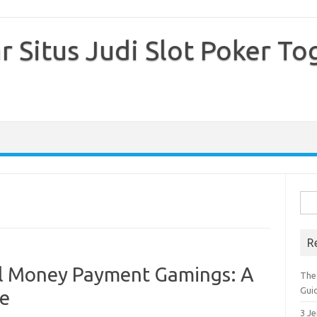
r Situs Judi Slot Poker To
S
e
a
R
r
c
al Money Payment Gamings: A
The
h
Gui
ge
f
3 Je