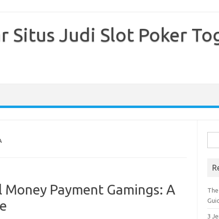
r Situs Judi Slot Poker To
S
A
e
a
R
r
c
al Money Payment Gamings: A
The
h
Gui
ge
f
3 Je