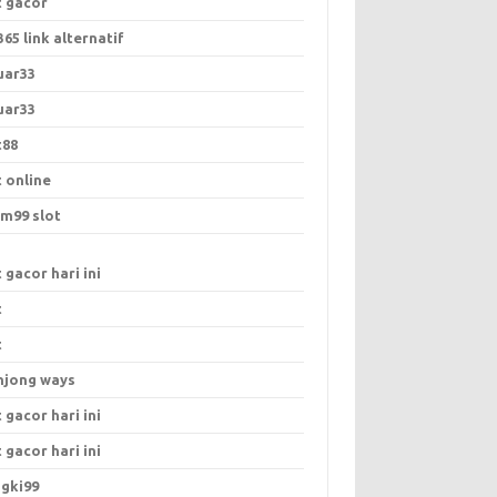
t gacor
365 link alternatif
uar33
uar33
t88
t online
m99 slot
t gacor hari ini
t
t
jong ways
t gacor hari ini
t gacor hari ini
gki99