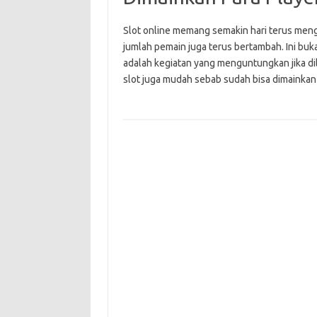
Slot online memang semakin hari terus men
jumlah pemain juga terus bertambah. Ini buk
adalah kegiatan yang menguntungkan jika d
slot juga mudah sebab sudah bisa dimainkan