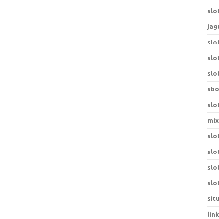
slo
jag
slo
slo
slo
sbo
slo
mix
slo
slo
slo
slo
sit
lin