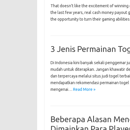
That doesn’t like the excitement of winnin
the last few years, real cash money payout 
the opportunity to turn their gaming abiliti
3 Jenis Permainan Tog
Di Indonesia kini banyak sekali penggemar j
mudah untuk diterapkan. Jangan khawatir 
dan terpercaya melalui situs judi togel terb
mendapatkan rekomendasi permainan togel y
mengenai…
Read More »
Beberapa Alasan Meng
Dimainkan Para Playe