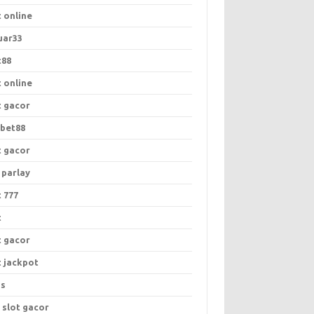
t online
uar33
t88
t online
t gacor
bet88
t gacor
 parlay
t 777
t
t gacor
t jackpot
us
k slot gacor