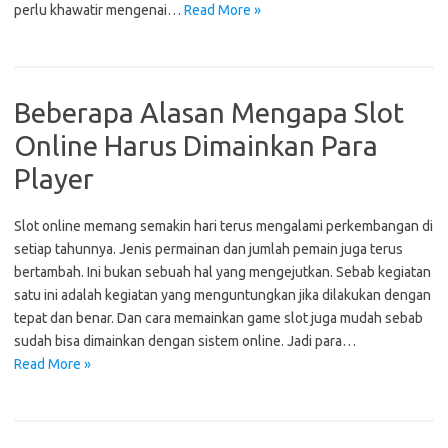
perlu khawatir mengenai…
Read More »
Beberapa Alasan Mengapa Slot
Online Harus Dimainkan Para
Player
Slot online memang semakin hari terus mengalami perkembangan di
setiap tahunnya. Jenis permainan dan jumlah pemain juga terus
bertambah. Ini bukan sebuah hal yang mengejutkan. Sebab kegiatan
satu ini adalah kegiatan yang menguntungkan jika dilakukan dengan
tepat dan benar. Dan cara memainkan game slot juga mudah sebab
sudah bisa dimainkan dengan sistem online. Jadi para…
Read More »