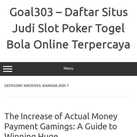
Skip
to
Goal303 – Daftar Situs
content
Judi Slot Poker Togel
Bola Online Terpercaya
Menu
CATEGORY ARCHIVES:
BANDAR JUDI 7
The Increase of Actual Money
Payment Gamings: A Guide to
Winning Huge