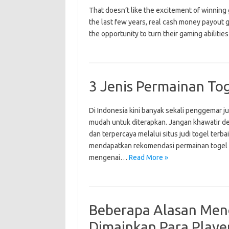
That doesn’t like the excitement of winnin
the last few years, real cash money payout 
the opportunity to turn their gaming abiliti
3 Jenis Permainan Tog
Di Indonesia kini banyak sekali penggemar j
mudah untuk diterapkan. Jangan khawatir 
dan terpercaya melalui situs judi togel terb
mendapatkan rekomendasi permainan togel y
mengenai…
Read More »
Beberapa Alasan Meng
Dimainkan Para Playe