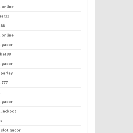
t online
uar33
t88
t online
t gacor
bet88
t gacor
 parlay
t 777
t
t gacor
t jackpot
us
k slot gacor