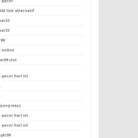
t gacor
365 link alternatif
uar33
uar33
t88
t online
m99 slot
t gacor hari ini
t
t
jong ways
t gacor hari ini
t gacor hari ini
gki99