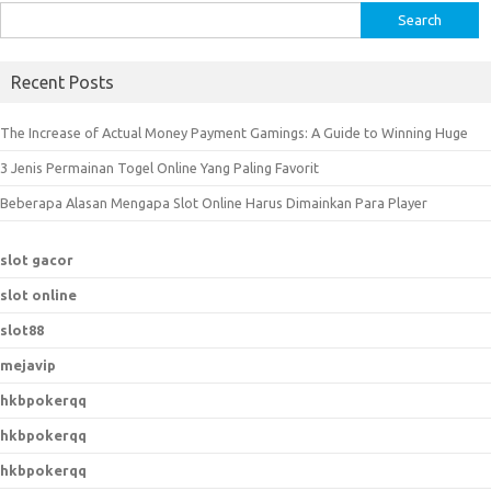
S
e
a
Recent Posts
r
c
The Increase of Actual Money Payment Gamings: A Guide to Winning Huge
h
3 Jenis Permainan Togel Online Yang Paling Favorit
f
o
Beberapa Alasan Mengapa Slot Online Harus Dimainkan Para Player
r
:
slot gacor
slot online
slot88
mejavip
hkbpokerqq
hkbpokerqq
hkbpokerqq