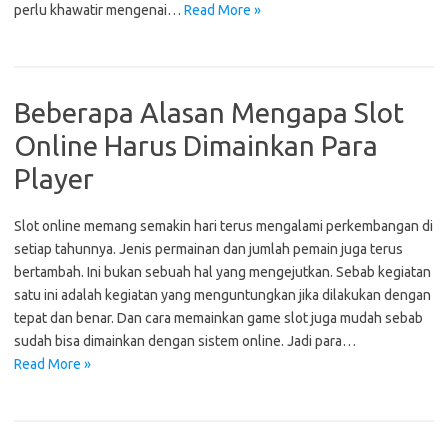
perlu khawatir mengenai…
Read More »
Beberapa Alasan Mengapa Slot
Online Harus Dimainkan Para
Player
Slot online memang semakin hari terus mengalami perkembangan di
setiap tahunnya. Jenis permainan dan jumlah pemain juga terus
bertambah. Ini bukan sebuah hal yang mengejutkan. Sebab kegiatan
satu ini adalah kegiatan yang menguntungkan jika dilakukan dengan
tepat dan benar. Dan cara memainkan game slot juga mudah sebab
sudah bisa dimainkan dengan sistem online. Jadi para…
Read More »