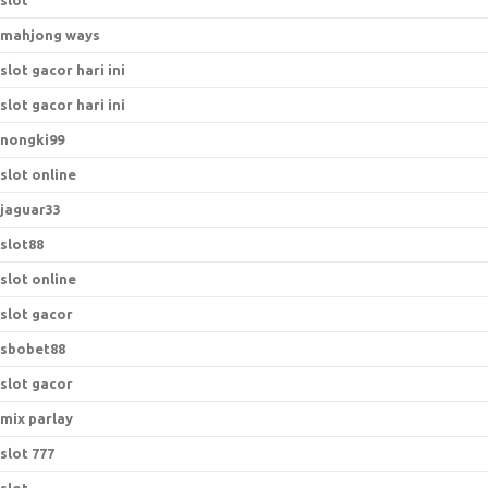
slot
mahjong ways
slot gacor hari ini
slot gacor hari ini
nongki99
slot online
jaguar33
slot88
slot online
slot gacor
sbobet88
slot gacor
mix parlay
slot 777