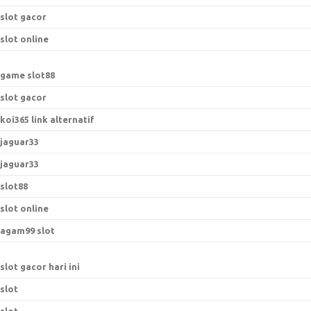
slot gacor
slot online
game slot88
slot gacor
koi365 link alternatif
jaguar33
jaguar33
slot88
slot online
agam99 slot
slot gacor hari ini
slot