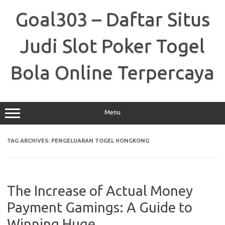
Skip
to
Goal303 – Daftar Situs
content
Judi Slot Poker Togel
Bola Online Terpercaya
Menu
TAG ARCHIVES:
PENGELUARAN TOGEL HONGKONG
The Increase of Actual Money
Payment Gamings: A Guide to
Winning Huge