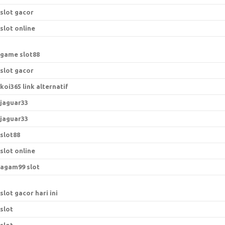
slot gacor
slot online
game slot88
slot gacor
koi365 link alternatif
jaguar33
jaguar33
slot88
slot online
agam99 slot
slot gacor hari ini
slot