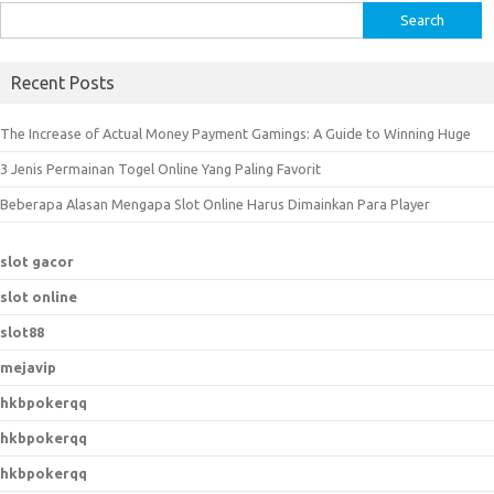
S
e
a
Recent Posts
r
c
The Increase of Actual Money Payment Gamings: A Guide to Winning Huge
h
3 Jenis Permainan Togel Online Yang Paling Favorit
f
o
Beberapa Alasan Mengapa Slot Online Harus Dimainkan Para Player
r
:
slot gacor
slot online
slot88
mejavip
hkbpokerqq
hkbpokerqq
hkbpokerqq