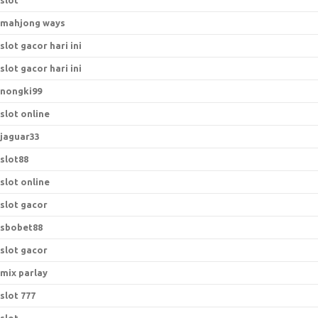
slot
mahjong ways
slot gacor hari ini
slot gacor hari ini
nongki99
slot online
jaguar33
slot88
slot online
slot gacor
sbobet88
slot gacor
mix parlay
slot 777