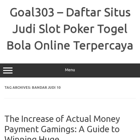
Skip
to
Goal303 – Daftar Situs
content
Judi Slot Poker Togel
Bola Online Terpercaya
Menu
TAG ARCHIVES:
BANDAR JUDI 10
The Increase of Actual Money
Payment Gamings: A Guide to
Winning Huge