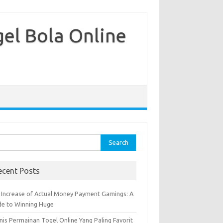
gel Bola Online
ecent Posts
 Increase of Actual Money Payment Gamings: A
de to Winning Huge
nis Permainan Togel Online Yang Paling Favorit