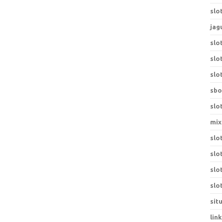
slo
jag
slo
slo
slo
sbo
slo
mix
slo
slo
slo
slo
sit
lin