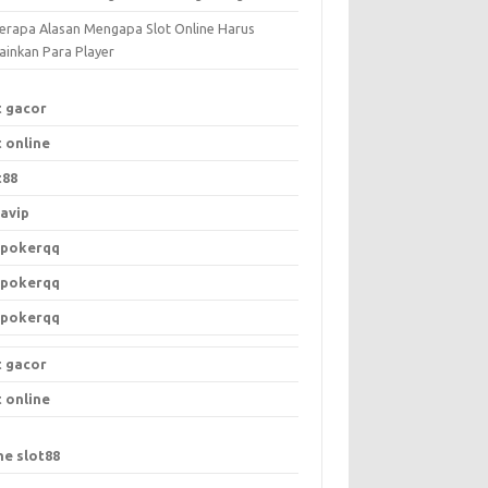
erapa Alasan Mengapa Slot Online Harus
ainkan Para Player
t gacor
t online
t88
avip
bpokerqq
bpokerqq
bpokerqq
t gacor
t online
e slot88