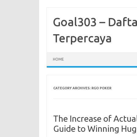
Skip
to
content
Goal303 – Dafta
Terpercaya
HOME
CATEGORY ARCHIVES:
RGO POKER
The Increase of Actu
Guide to Winning Hu