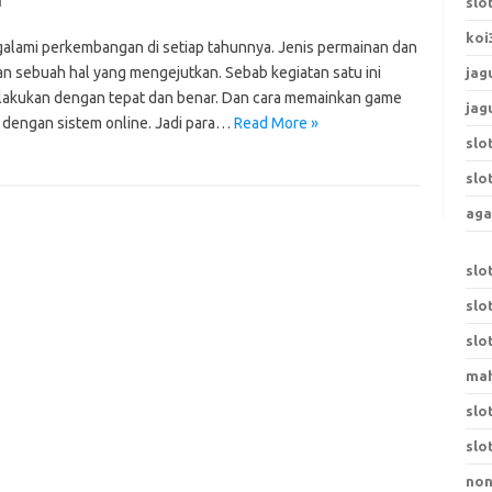
slo
koi
galami perkembangan di setiap tahunnya. Jenis permainan dan
an sebuah hal yang mengejutkan. Sebab kegiatan satu ini
jag
ilakukan dengan tepat dan benar. Dan cara memainkan game
jag
 dengan sistem online. Jadi para…
Read More »
slo
slo
aga
slo
slo
slo
mah
slo
slo
non