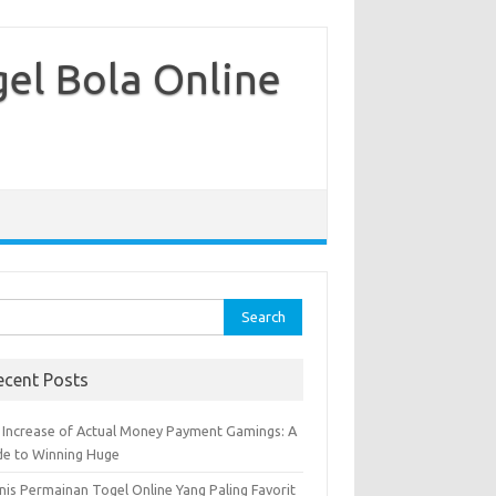
gel Bola Online
ecent Posts
 Increase of Actual Money Payment Gamings: A
de to Winning Huge
nis Permainan Togel Online Yang Paling Favorit