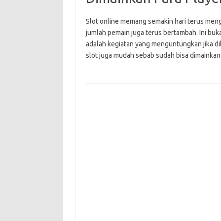
Slot online memang semakin hari terus men
jumlah pemain juga terus bertambah. Ini buk
adalah kegiatan yang menguntungkan jika d
slot juga mudah sebab sudah bisa dimainkan