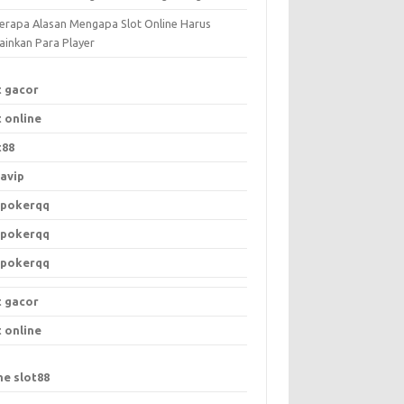
erapa Alasan Mengapa Slot Online Harus
ainkan Para Player
t gacor
t online
t88
avip
bpokerqq
bpokerqq
bpokerqq
t gacor
t online
e slot88